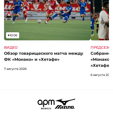
Видео
10:06
ВИДЕО
ПРЕДСЕЗО
Обзор товарищеского матча между
Собранны
ФК «Монако» и «Хетафе»
«Монако»
«Хетафе»
7 августа 2026
6 августа 2026