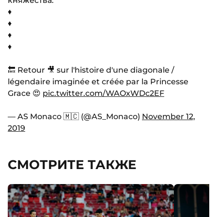
княжества.
♦️
♦️
♦️
♦️
🔙 Retour 🎥 sur l'histoire d'une diagonale /
légendaire imaginée et créée par la Princesse
Grace 😍
pic.twitter.com/WAOxWDc2EF
— AS Monaco 🇲🇨 (@AS_Monaco)
November 12,
2019
СМОТРИТЕ ТАКЖЕ