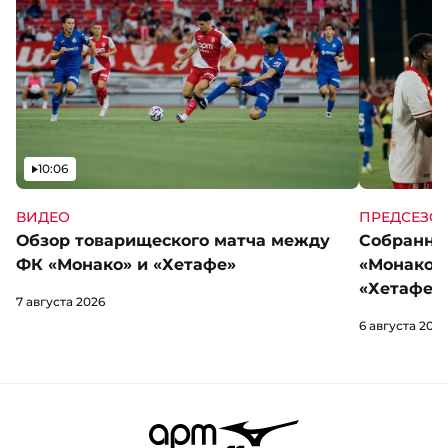
Видео
10:06
ВИДЕО
ПРЕДСЕЗО
Обзор товарищеского матча между
Собранны
ФК «Монако» и «Хетафе»
«Монако»
«Хетафе»
7 августа 2026
6 августа 2026