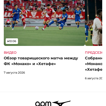
Видео
10:06
ВИДЕО
ПРЕДСЕЗО
Обзор товарищеского матча между
Собранны
ФК «Монако» и «Хетафе»
«Монако»
«Хетафе»
7 августа 2026
6 августа 2026