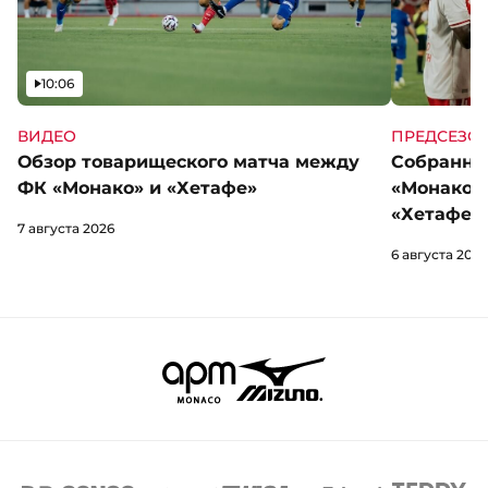
Видео
10:06
ВИДЕО
ПРЕДСЕЗО
Обзор товарищеского матча между
Собранны
ФК «Монако» и «Хетафе»
«Монако»
«Хетафе»
7 августа 2026
6 августа 2026