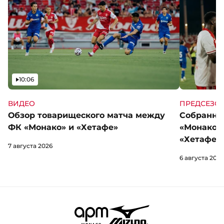
Видео
10:06
ВИДЕО
ПРЕДСЕЗО
Обзор товарищеского матча между
Собранны
ФК «Монако» и «Хетафе»
«Монако»
«Хетафе»
7 августа 2026
6 августа 2026