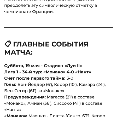
преодолеть эту символическую отметку в
чемпионате Франции.
📋 ГЛАВНЫЕ СОБЫТИЯ
МАТЧА:
Суббота, 19 мая - Стадион «Луи II»
Лига 1 - 34-й тур: «Монако» 4-0 «Нант»
Счет после первого тайма:
3-0
Голы:
Бен-Йеддер
(6'), Керер (10'), Камара (24'),
Бен-Сегир (61') за «Монако»
Предупреждения:
Магасса (21') в составе
«Монако»; Амиан (36'), Сиссоко (41') в составе
«Нанта»
«Монако»:
Маецки - Диатта (Синго, 63'), Керер,