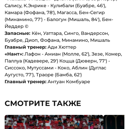
Салису, К.Энрике - Кулибали (Буабре, 46'),
Камара (Фофана, 78'), Магасса, Бен-Сегир
(Минамино, 77') - Балогун (Мишаль, 84'), Бен-
Йеддер ©
Запасные:
Кён, Уаттара, Синго, Вандерсон,
Буабре, Диоп, Фофана, Минамино, Мишаль
Главный тренер:
Ади Хюттер
«Нант»:
Лафон - Амиан (Молле, 62'), Зезе, Комер,
Паллуа (Кадевере, 29') Коцца (Дюверн, 77') -
Сиссоко, Мутуссами - Коко, Аблин (Дуглас
Аугусто, 77'), Траоре (Бамба, 62')
Главный тренер:
Антуан Комбуаре
СМОТРИТЕ ТАКЖЕ