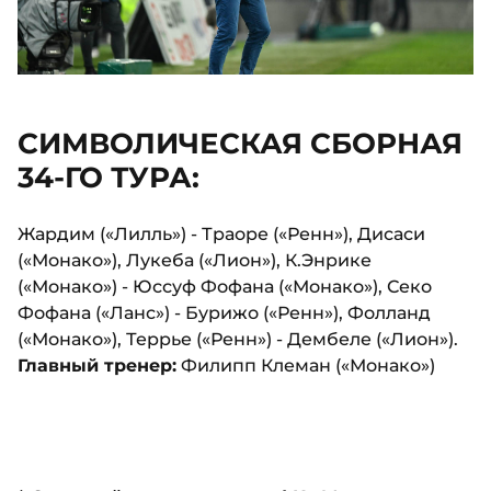
СИМВОЛИЧЕСКАЯ СБОРНАЯ
34-ГО ТУРА:
Жардим («Лилль») - Траоре («Ренн»), Дисаси
(«Монако»), Лукеба («Лион»), К.Энрике
(«Монако») - Юссуф Фофана («Монако»), Секо
Фофана («Ланс») - Бурижо («Ренн»), Фолланд
(«Монако»), Террье («Ренн») - Дембеле («Лион»).
Главный тренер:
Филипп Клеман («Монако»)