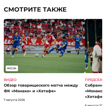
СМОТРИТЕ ТАКЖЕ
Видео
10:06
ВИДЕО
ПРЕДСЕЗО
Обзор товарищеского матча между
Собранны
ФК «Монако» и «Хетафе»
«Монако»
«Хетафе»
7 августа 2026
6 августа 2026