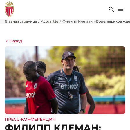
Поиск
Ме
Главная страница
Actualités
Филипп Клеман: «Болельщиков ждет
Назад
ПРЕСС-КОНФЕРЕНЦИЯ
ФИЛИПП КЛЕМАН: