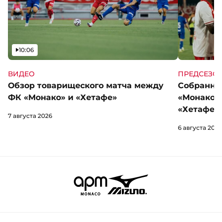
Видео
10:06
ВИДЕО
ПРЕДСЕЗО
Обзор товарищеского матча между
Собранны
ФК «Монако» и «Хетафе»
«Монако»
«Хетафе»
7 августа 2026
6 августа 2026