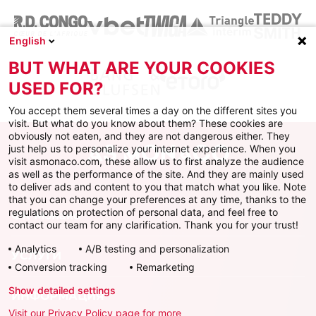
English
BUT WHAT ARE YOUR COOKIES
USED FOR?
You accept them several times a day on the different sites you
visit. But what do you know about them? These cookies are
obviously not eaten, and they are not dangerous either. They
just help us to personalize your internet experience. When you
visit asmonaco.com, these allow us to first analyze the audience
as well as the performance of the site. And they are mainly used
to deliver ads and content to you that match what you like. Note
that you can change your preferences at any time, thanks to the
regulations on protection of personal data, and feel free to
ФК Монако
contact our team for any clarification. Thank you for your trust!
Analytics
A/B testing and personalization
УСЛУГИ
Conversion tracking
Remarketing
Show detailed settings
ИНФОРМАЦИЯ
Visit our Privacy Policy page for more