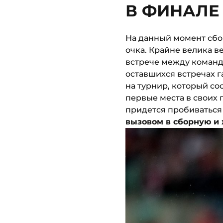
В ФИНАЛЕ
На данный момент сбо
очка. Крайне велика в
встрече между команда
оставшихся встречах 
на турнир, который со
первые места в своих г
придется пробиваться
вызовом в сборную и 