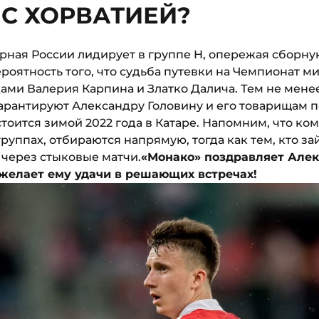
 С ХОРВАТИЕЙ?
рная России лидирует в группе H, опережая сборну
ероятность того, что судьба путевки на Чемпионат м
ми Валерия Карпина и Златко Далича. Тем не менее
гарантируют Александру Головину и его товарищам 
стоится зимой 2022 года в Катаре. Напомним, что к
руппах, отбираются напрямую, тогда как тем, кто за
 через стыковые матчи.
«Монако» поздравляет Алек
желает ему удачи в решающих встречах!