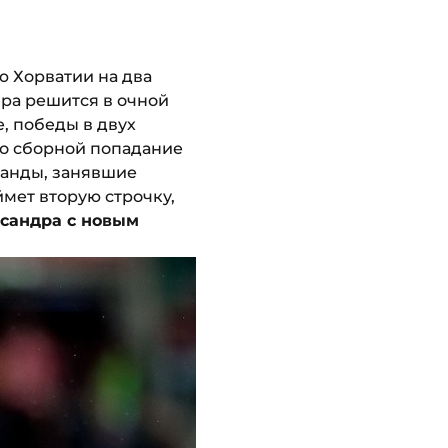
ю Хорватии на два
ира решится в очной
, победы в двух
по сборной попадание
оманды, занявшие
ймет вторую строчку,
сандра с новым