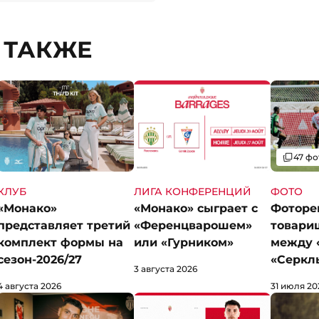
 ТАКЖЕ
Галерея
47 фо
КЛУБ
ЛИГА КОНФЕРЕНЦИЙ
ФОТО
«Монако»
«Монако» сыграет с
Фоторе
представляет третий
«Ференцварошем»
товари
комплект формы на
или «Гурником»
между 
сезон-2026/27
«Серкл
3 августа 2026
4 августа 2026
31 июля 20