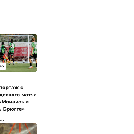
то
портаж с
щеского матча
«Монако» и
ь Брюгге»
26