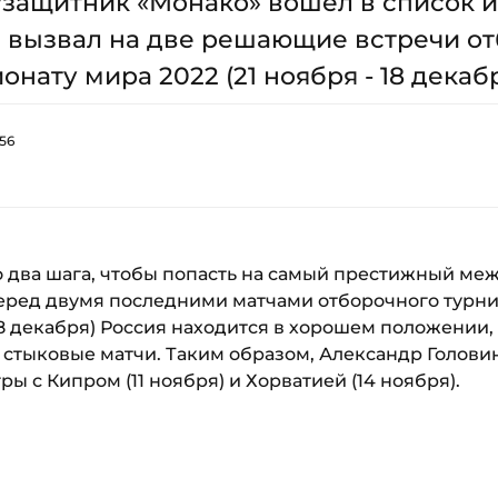
защитник «Монако» вошел в список и
 вызвал на две решающие встречи о
нату мира 2022 (21 ноября - 18 декабр
:56
го два шага, чтобы попасть на самый престижный м
еред двумя последними матчами отборочного турн
- 18 декабря) Россия находится в хорошем положении
я стыковые матчи. Таким образом, Александр Головин
ы с Кипром (11 ноября) и Хорватией (14 ноября).