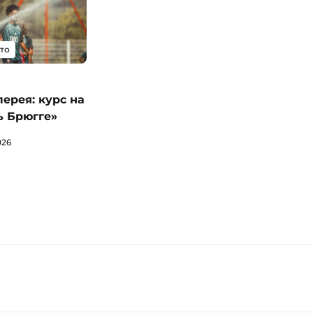
то
ерея: курс на
ь Брюгге»
026