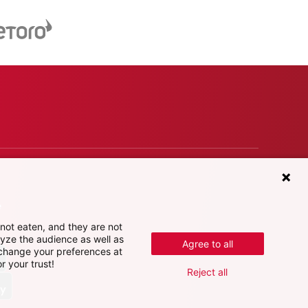
е
not eaten, and they are not
lyze the audience as well as
Agree to all
 change your preferences at
r your trust!
Reject all