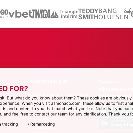
Скачать
ED FOR?
официально
Юридическая информация
приложение
visit. But what do you know about them? These cookies are obviously 
Политика защиты
 experience. When you visit asmonaco.com, these allow us to first ana
r ads and content to you that match what you like. Note that you can
персональных данных
, and feel free to contact our team for any clarification. Thank you fo
Настройки cookies
 tracking
Remarketing
Положения