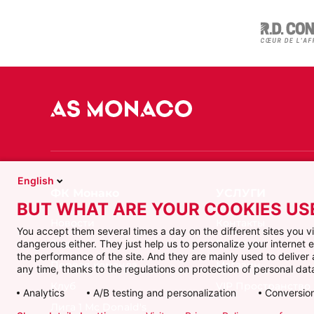
English
BUT WHAT ARE YOUR COOKIES US
Новости
Контакты
You accept them several times a day on the different sites you 
Видео
Билеты
dangerous either. They just help us to personalize your internet
the performance of the site. And they are mainly used to delive
Первая команда
Магазин
any time, thanks to the regulations on protection of personal data
Клуб
VIP Пространство
Analytics
A/B testing and personalization
Conversion
Лига 1 Mc Donald's