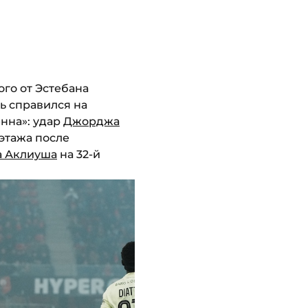
ого от Эстебана
рь справился на
енна»: удар
Джорджа
этажа после
а Аклиуша
на 32-й