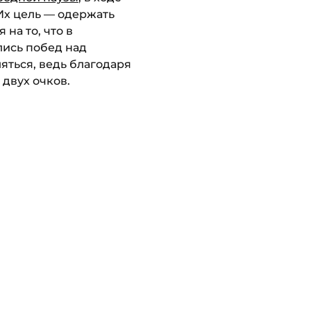
Их цель — одержать
на то, что в
лись побед над
яться, ведь благодаря
двух очков.