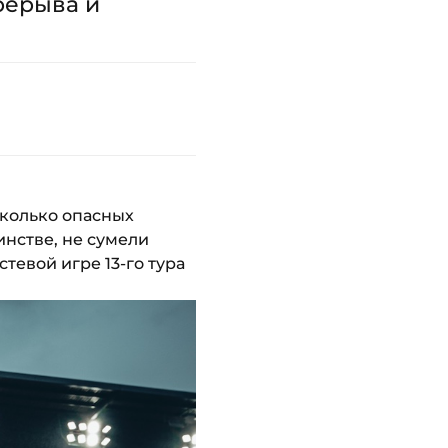
рерыва и
колько опасных
нстве, не сумели
тевой игре 13-го тура