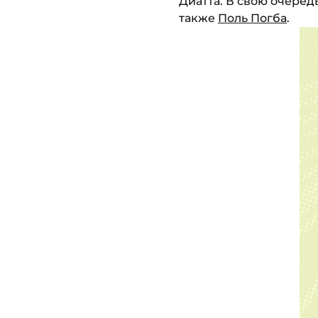
Диатта. В свою очеред
также
Поль Погба
.