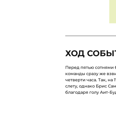
ХОД СОБЫТ
Перед пятью сотнями б
команды сразу же взв
четверти часа. Так, на
слету, однако Брис Са
благодаря голу Аит-Буд