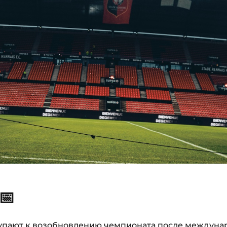
📅
упают к возобновлению чемпионата после
междунар