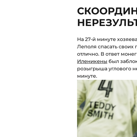
СКООРДИН
НЕРЕЗУЛЬ
На 27-й минуте хозяев
Леполя спасать своих
отлично. В ответ моне
Иленикены
был заблок
розыгрыша углового не
минуте.