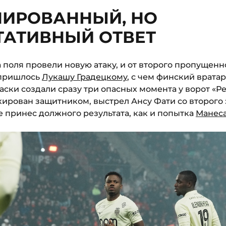
ИРОВАННЫЙ, НО
ТАТИВНЫЙ ОТВЕТ
а поля провели новую атаку, и от второго пропущенн
 пришлось
Лукашу Градецкому
, с чем финский врата
гаски создали сразу три опасных момента у ворот «Р
ирован защитником, выстрел Ансу Фати со второго 
 принес должного результата, как и попытка
Манес