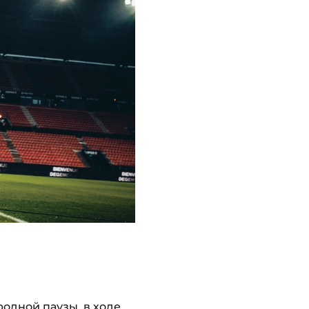
одной паузы
, в ходе