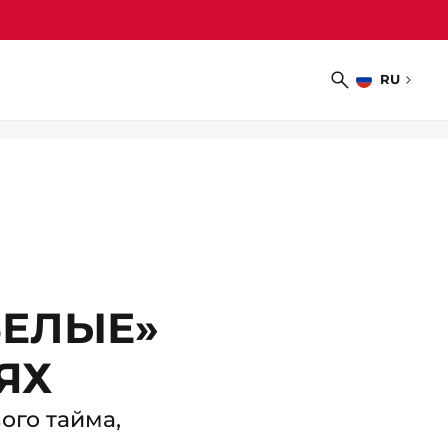
RU
Выбрать
Поиск
язык
БЕЛЫЕ»
ЯХ
ого тайма,