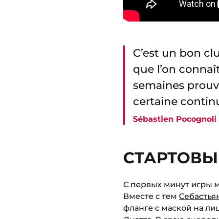
C’est un bon clu
que l’on connaît
semaines prouve
certaine contin
Sébastien Pocognoli
СТАРТОВЫЙ
С первых минут игры м
Вместе с тем
Себастья
фланге с маской на л