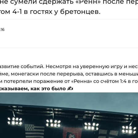
не сумели сдержать «Ренн» после пе
ом 4-1 в гостях у бретонцев.
:16
витие событий. Несмотря на уверенную игру и нес
ме, монегаски после перерыва, оставшись в меньши
 потерпели поражение от «Ренна» со счётом 1:4 в гос
сказываем, как это было ✍️