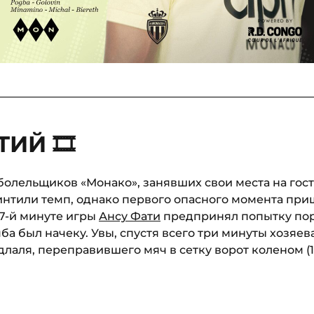
ИЙ 🎞
олельщиков «Монако», занявших свои места на гост
интили темп, однако первого опасного момента при
 17-й минуте игры
Ансу Фати
предпринял попытку пор
мба был начеку. Увы, спустя всего три минуты хозяев
лаля, переправившего мяч в сетку ворот коленом (1-0