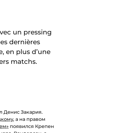
avec un pressing
ces dernières
e, en plus d’une
iers matchs.
л Денис Закария.
цкому
, а на правом
жем»
появился Крепен