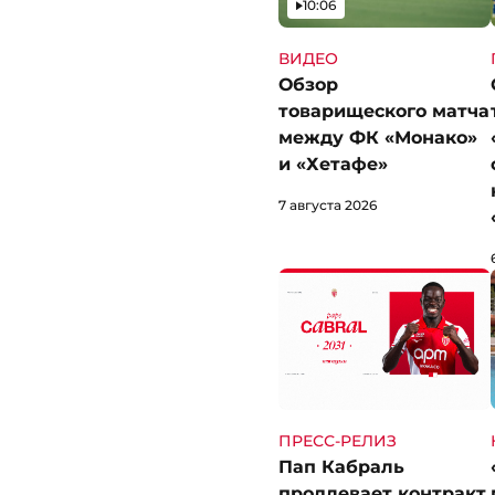
Видео
10:06
ВИДЕО
Обзор
товарищеского матча
между ФК «Монако»
и «Хетафе»
7 августа 2026
ПРЕСС-РЕЛИЗ
Пап Кабраль
продлевает контракт