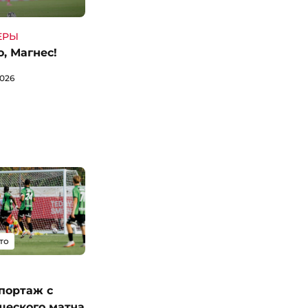
ЕРЫ
, Магнес!
2026
то
портаж с
щеского матча