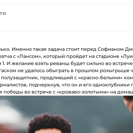
7:13
ько. Именно такая задача стоит перед Софианом Ди
тча с «Лансом», который пройдет на стадионе «Луи II
и 1. И желание взять реванш будет сильно во встрече
гаском не удалось обыграть в прошлом розыгрыше 
полузащитник, продливший с «красно-белыми» контр
рналистов, подчеркнув, что он и его одноклубники
я победы во встрече с «кроваво-золотыми» на дома