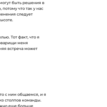
 могут быть решения в
 потому что так у нас
менения следует
высоте.
ью. Тот факт, что я
товарищи меня
шняя встреча может
то с ним общаемся, и я
 из столпов команды.
нужно еще больше