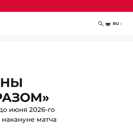
RU
Выбрать
Поиск
язык
ЖНЫ
РАЗОМ»
до июня 2026-го
в накануне матча