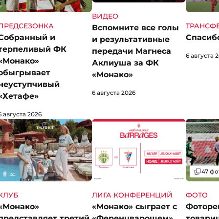
ВИДЕО
ПРЕДСЕЗОНКА
ТРАНСФ
Вспомните все голы
Собранный и
Спасибо
и результативные
терпеливый ФК
передачи Магнеса
6 августа 
«Монако»
Аклиуша за ФК
обыгрывает
«Монако»
неуступчивый
6 августа 2026
«Хетафе»
6 августа 2026
Галерея
47 фо
КЛУБ
ЛИГА КОНФЕРЕНЦИЙ
ФОТО
«Монако»
«Монако» сыграет с
Фоторе
представляет третий
«Ференцварошем»
товари