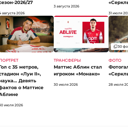
сезон-2026/27
«Серкл
3 августа 2026
4 августа 2026
31 июля 20
Галерея
30 фо
ПОРТРЕТ
ФОТО
ТРАНСФЕРЫ
Гол с 35 метров,
Фотогал
Маттис Аблин стал
стадион «Луи II»,
«Серкл
игроком «Монако»
наука… Девять
28 июля 2
30 июля 2026
фактов о Маттисе
Аблине
30 июля 2026