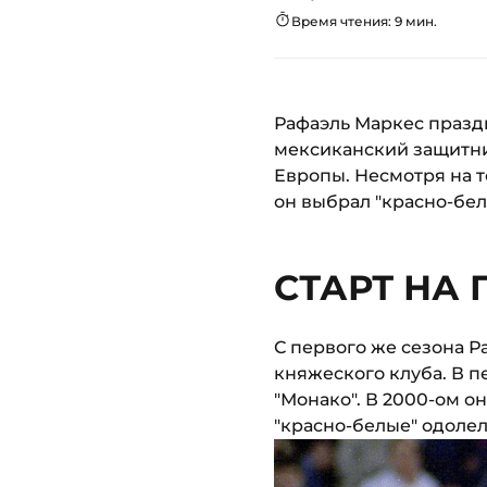
Время чтения: 9 мин.
Рафаэль Маркес праздн
мексиканский защитник
Европы. Несмотря на т
он выбрал "красно-бе
СТАРТ НА
С первого же сезона 
княжеского клуба. В п
"Монако". В 2000-ом о
"красно-белые" одолел