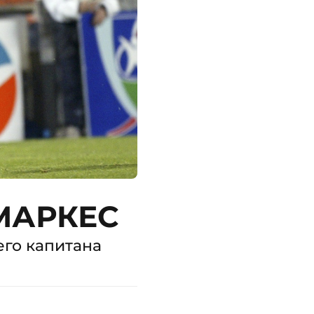
МАРКЕС
его капитана