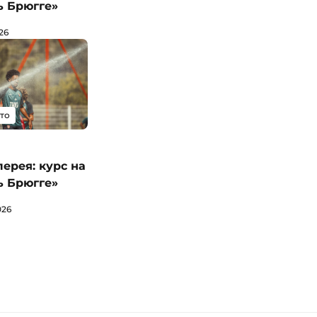
ь Брюгге»
26
то
ерея: курс на
ь Брюгге»
026