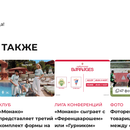
а!
 ТАКЖЕ
Галерея
47 фо
КЛУБ
ЛИГА КОНФЕРЕНЦИЙ
ФОТО
«Монако»
«Монако» сыграет с
Фоторе
представляет третий
«Ференцварошем»
товари
комплект формы на
или «Гурником»
между 