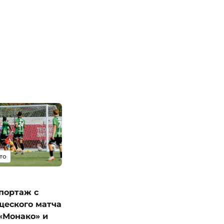
то
портаж с
щеского матча
«Монако» и