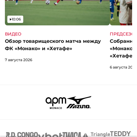
Видео
10:06
ВИДЕО
ПРЕДСЕЗО
Обзор товарищеского матча между
Собранны
ФК «Монако» и «Хетафе»
«Монако»
«Хетафе»
7 августа 2026
6 августа 2026