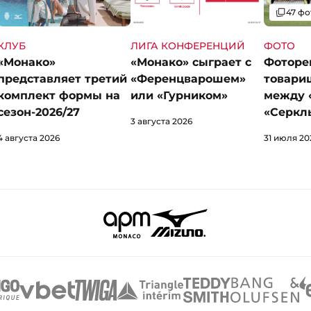
Галерея
47 фо
КЛУБ
ЛИГА КОНФЕРЕНЦИЙ
ФОТО
«Монако»
«Монако» сыграет с
Фоторе
представляет третий
«Ференцварошем»
товари
комплект формы на
или «Гурником»
между 
сезон-2026/27
«Серкл
3 августа 2026
4 августа 2026
31 июля 20