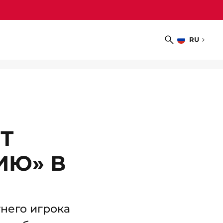
RU
Выбрать
Поиск
язык
Т
ИЮ» В
него игрока