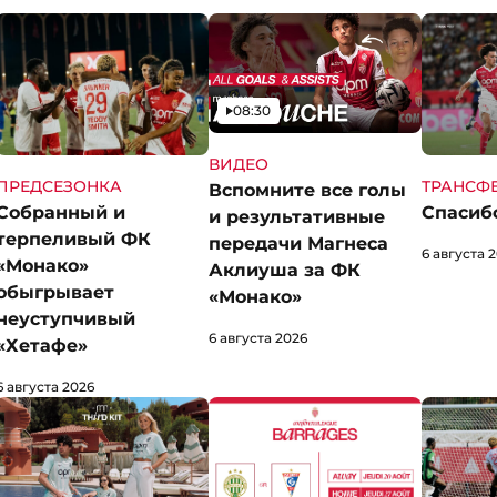
Видео
08:30
ВИДЕО
ПРЕДСЕЗОНКА
ТРАНСФ
Вспомните все голы
Собранный и
Спасибо
и результативные
терпеливый ФК
передачи Магнеса
6 августа 
«Монако»
Аклиуша за ФК
обыгрывает
«Монако»
неуступчивый
6 августа 2026
«Хетафе»
6 августа 2026