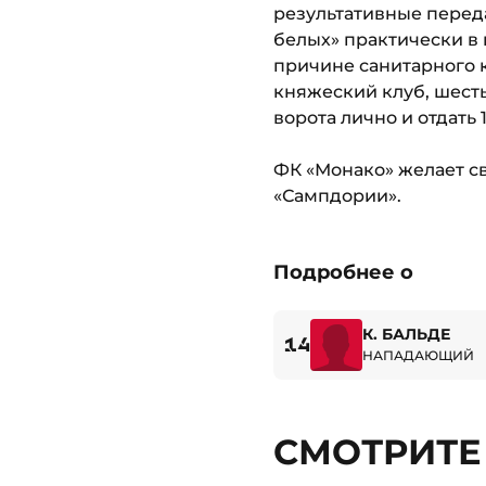
результативные передач
белых» практически в
причине санитарного к
княжеский клуб, шесть
ворота лично и отдать 
ФК «Монако» желает св
«Сампдории».
Подробнее о
К. БАЛЬДЕ
14
НАПАДАЮЩИЙ
СМОТРИТЕ