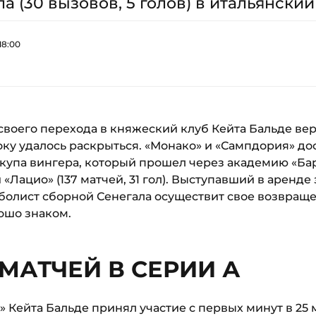
 (30 вызовов, 5 голов) в итальянский
18:00
 своего перехода в княжеский клуб Кейта Бальде ве
оку удалось раскрыться. «Монако» и «Сампдория» д
купа вингера, который прошел через академию «Бар
 «Лацио» (137 матчей, 31 гол). Выступавший в аренде
утболист сборной Сенегала осуществит свое возвраще
ошо знаком.
 МАТЧЕЙ В СЕРИИ А
 Кейта Бальде принял участие с первых минут в 25 ма