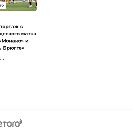
то
портаж с
щеского матча
«Монако» и
ь Брюгге»
26