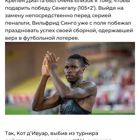
Крепен Диатта был очень близок к тому, чтобы
подарить победу Сенегалу (105+2’). Выйдя на
замену непосредственно перед серией
пенальти, Вильфрид Синго уже с поля побежал
праздновать успех своей сборной, одержавшей
верх в футбольной лотерее.
Так, Кот д’Ивуар, выбив из турнира