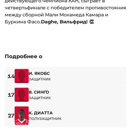
действующего чемпиона КАН, сыграет в
четвертьфинале с победителем противостояния
между сборной Мали Мохамеда Камара и
Буркина Фасо.
Daghe, Вильфрид! 👏
Подробнее о
И. ЯКОБС
14
ЗАЩИТНИК
В. СИНГО
17
ЗАЩИТНИК
К. ДИАТТА
27
ПОЛУЗАЩИТНИК