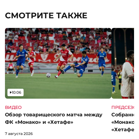
СМОТРИТЕ ТАКЖЕ
Видео
10:06
ВИДЕО
ПРЕДСЕЗО
Обзор товарищеского матча между
Собранны
ФК «Монако» и «Хетафе»
«Монако»
«Хетафе»
7 августа 2026