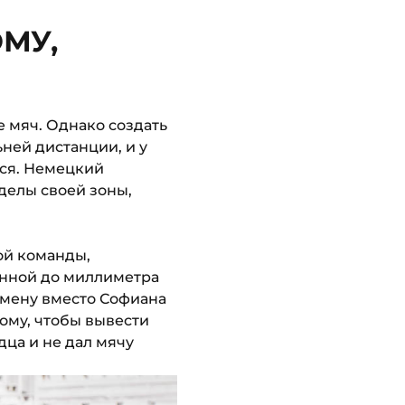
МУ,
 мяч. Однако создать
ьней дистанции, и у
ься. Немецкий
делы своей зоны,
ой команды,
енной до миллиметра
амену вместо Софиана
тому, чтобы вывести
дца и не дал мячу