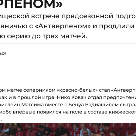
РПЕНОМ»
ищеской встрече предсезонной подго
 вничью с «Антверпеном» и продлили
 серию до трех матчей.
0:09
м матче соперником «красно-белых» стал «Антверпе
как и в прошлой игре, Нико Ковач отдал предпочте
рислейн Матсима вместе с Бенуа Бадиашилем сыграл
кобс впервые появился на поле в составе княжеског
.