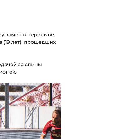
ву замен в перерыве.
 (19 лет), прошедших
едачей за спины
мог ею