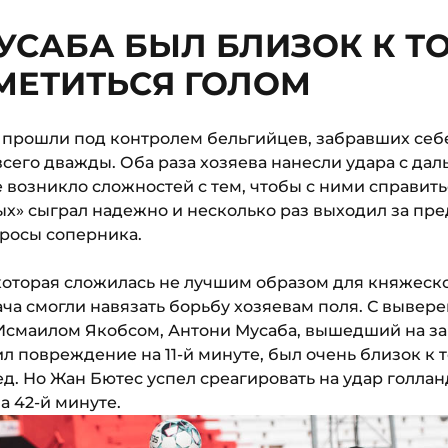
УСАБА БЫЛ БЛИЗОК К ТО
МЕТИТЬСЯ ГОЛОМ
 прошли под контролем бельгийцев, забравших себе
всего дважды. Оба раза хозяева нанесли удара с дал
 возникло сложностей с тем, чтобы с ними справит
х» сыграл надежно и несколько раз выходил за пре
бросы соперника.
 которая сложилась не лучшим образом для княжеск
ча смогли навязать борьбу хозяевам поля. С вывер
Исмаилом Якобсом, Антони Мусаба, вышедший на з
л повреждение на 11-й минуте, был очень близок к 
д. Но Жан Бютес успел среагировать на удар голлан
на 42-й минуте.