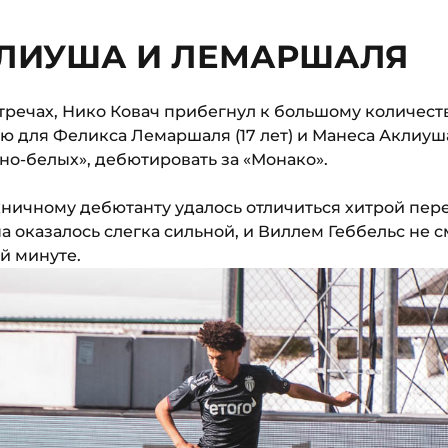
ЛИУША И ЛЕМАРШАЛЯ
стречах, Нико Ковач прибегнул к большому количест
ю для Феликса Лемаршаля (17 лет) и Манеса Аклиуша
но-белых», дебютировать за «Монако».
хничному дебютанту удалось отличиться хитрой пер
а оказалось слегка сильной, и Виллем Геббельс не с
-й минуте.