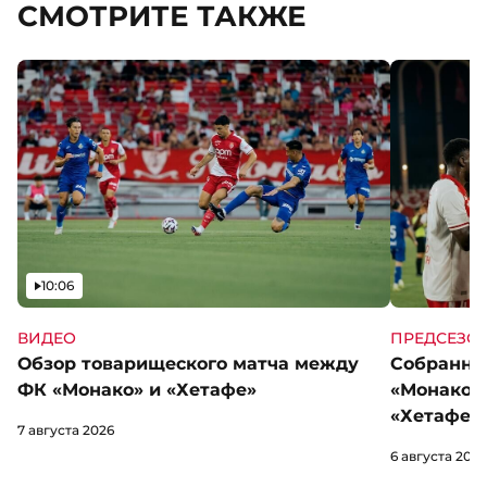
СМОТРИТЕ ТАКЖЕ
Видео
10:06
ВИДЕО
ПРЕДСЕЗО
Обзор товарищеского матча между
Собранны
ФК «Монако» и «Хетафе»
«Монако»
«Хетафе»
7 августа 2026
6 августа 2026