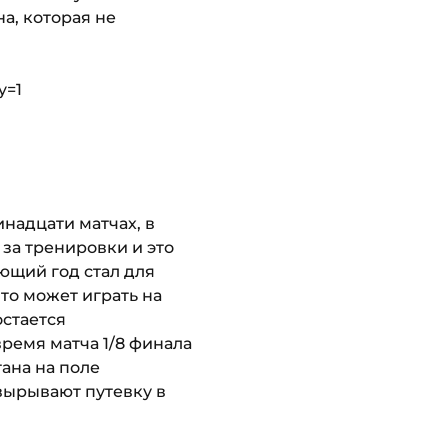
а, которая не
y=1
инадцати матчах, в
за тренировки и это
ющий год стал для
что может играть на
остается
время матча 1/8 финала
ана на поле
 вырывают путевку в