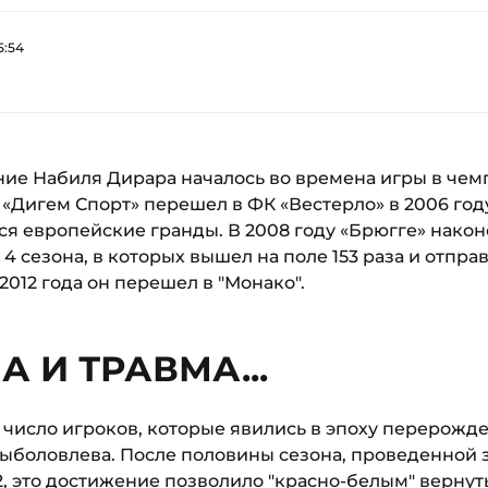
5:54
ие Набиля Дирара началось во времена игры в чем
Дигем Спорт» перешел в ФК «Вестерло» в 2006 году
я европейские гранды. В 2008 году «Брюгге» након
4 сезона, в которых вышел на поле 153 раза и отправ
2012 года он перешел в "Монако".
 И ТРАВМА...
 число игроков, которые явились в эпоху перерожд
ыболовлева. После половины сезона, проведенной з
, это достижение позволило "красно-белым" вернутьс