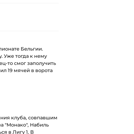
пионате Бельгии.
. Уже тогда к нему
ец-то смог заполучить
ил 19 мячей в ворота
ения клуба, совпавшим
а "Монако", Набиль
я в Лигу 1. В