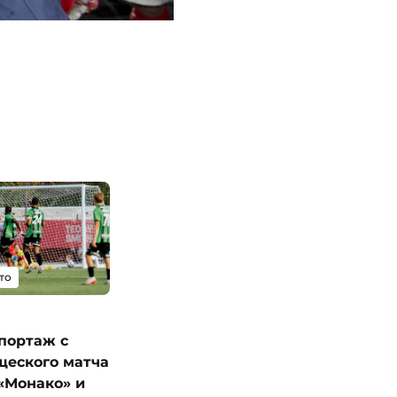
то
портаж с
щеского матча
«Монако» и