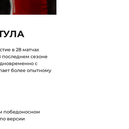
ТУЛА
тие в 28 матчах
 В последнем сезоне
Одновременно с
пает более опытному
ом победоносном
по версии