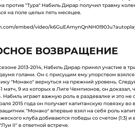
а против "Тура" Набиль Дирар получил травму колен
ся на поле целых пять месяцев.
ion.com/embed/video/k6GuEAmynQnNH0l90Ju?autopla
СНОЕ ВОЗВРАЩЕНИЕ
сезоне 2013-2014, Набиль Дирар принял участие в тр
двумя голами. Он с присущим ему упорством взялся 
ику "Монако" вернуться на прежний уровень. Следу
41 матч, 9 из которых в Лиге Чемпионов, он доказал, 
 Набиль играет важную роль в раздевалке и это не 
аля 2015 года он получает капитанскую повязку во 
ащитник "Монако" впервые взял на себя роль капит
яжеского клуба добиваются победы со счетом (1:3) и
Луи II" в ответной встрече.