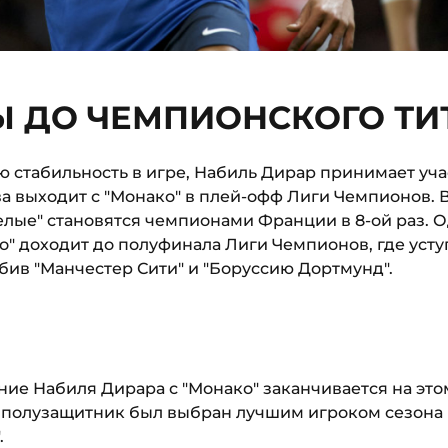
Ы ДО ЧЕМПИОНСКОГО ТИ
стабильность в игре, Набиль Дирар принимает учас
ова выходит с "Монако" в плей-офф Лиги Чемпионов.
елые" становятся чемпионами Франции в 8-ой раз. 
" доходит до полуфинала Лиги Чемпионов, где усту
ыбив "Манчестер Сити" и "Боруссию Дортмунд".
ие Набиля Дирара с "Монако" заканчивается на эт
 полузащитник был выбран лучшим игроком сезона 
.