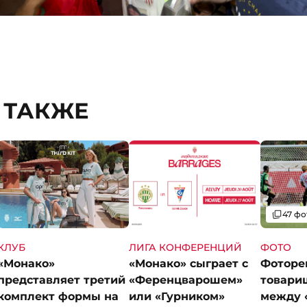
 ТАКЖЕ
Галерея
47 фо
КЛУБ
ЛИГА КОНФЕРЕНЦИЙ
ФОТО
«Монако»
«Монако» сыграет с
Фоторе
представляет третий
«Ференцварошем»
товари
комплект формы на
или «Гурником»
между 