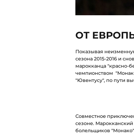
ОТ ЕВРОП
Показывая неизменную 
сезона 2015-2016 и сн
марокканца "красно-б
чемпионством "Монако
"Ювентусу", по пути в
Совместное приключен
сезоне. Марокканский
болельщиков "Монако"