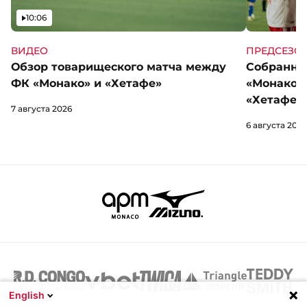
Видео
10:06
ВИДЕО
ПРЕДСЕЗО
Обзор товарищеского матча между
Собранны
ФК «Монако» и «Хетафе»
«Монако»
«Хетафе»
7 августа 2026
6 августа 2026
English