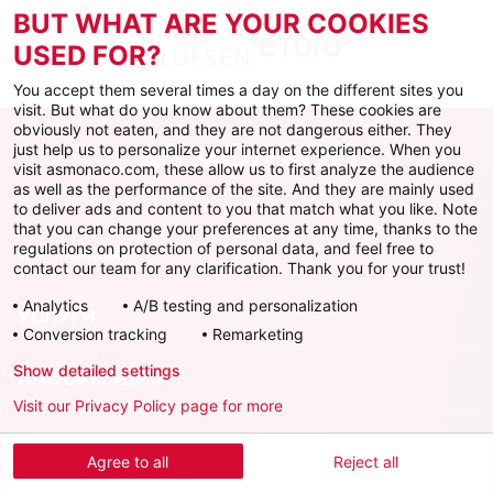
BUT WHAT ARE YOUR COOKIES
USED FOR?
You accept them several times a day on the different sites you
visit. But what do you know about them? These cookies are
obviously not eaten, and they are not dangerous either. They
just help us to personalize your internet experience. When you
visit asmonaco.com, these allow us to first analyze the audience
as well as the performance of the site. And they are mainly used
to deliver ads and content to you that match what you like. Note
that you can change your preferences at any time, thanks to the
regulations on protection of personal data, and feel free to
ФК Монако
contact our team for any clarification. Thank you for your trust!
Analytics
A/B testing and personalization
УСЛУГИ
Conversion tracking
Remarketing
Show detailed settings
ИНФОРМАЦИЯ
Visit our Privacy Policy page for more
Скачать официальное приложение
Agree to all
Reject all