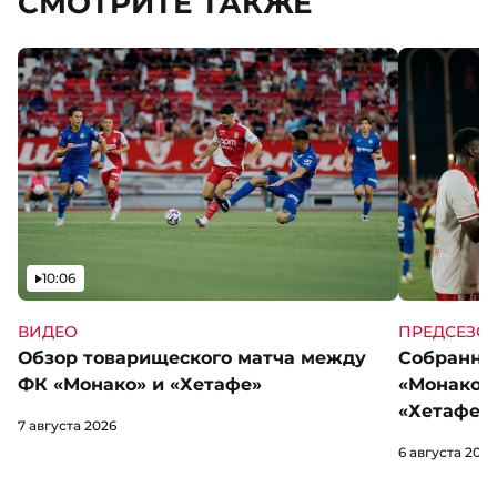
СМОТРИТЕ ТАКЖЕ
Видео
10:06
ВИДЕО
ПРЕДСЕЗО
Обзор товарищеского матча между
Собранны
ФК «Монако» и «Хетафе»
«Монако»
«Хетафе»
7 августа 2026
6 августа 2026