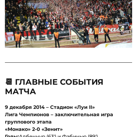
📆 ГЛАВНЫЕ СОБЫТИЯ
МАТЧА
9 декабря 2014 – Стадион «Луи II»
Лига Чемпионов – заключительная игра
группового этапа
«Монако» 2-0 «Зенит»
Голы:
Адбеннур (63') и Фабинью (89')