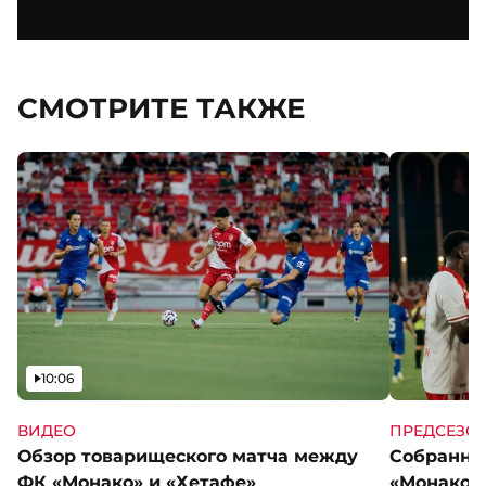
СМОТРИТЕ ТАКЖЕ
Видео
10:06
ВИДЕО
ПРЕДСЕЗО
Обзор товарищеского матча между
Собранны
ФК «Монако» и «Хетафе»
«Монако»