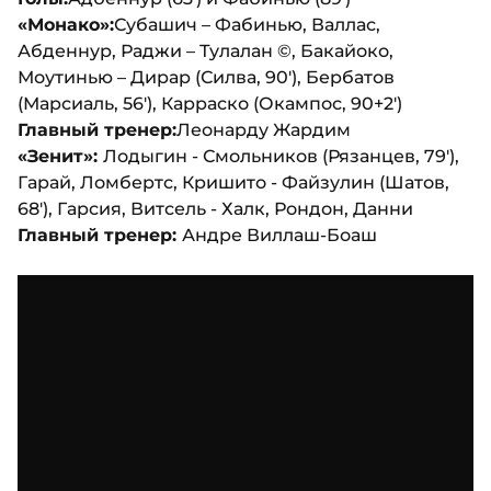
«Монако»:
Субашич – Фабинью, Валлас,
Абденнур, Раджи – Тулалан ©, Бакайоко,
Моутинью – Дирар (Силва, 90'), Бербатов
(Марсиаль, 56'), Карраско (Окампос, 90+2')
Главный тренер:
Леонарду Жардим
«Зенит»:
Лодыгин - Смольников (Рязанцев, 79'),
Гарай, Ломбертс, Кришито - Файзулин (Шатов,
68'), Гарсия, Витсель - Халк, Рондон, Данни
Главный тренер:
Андре Виллаш-Боаш