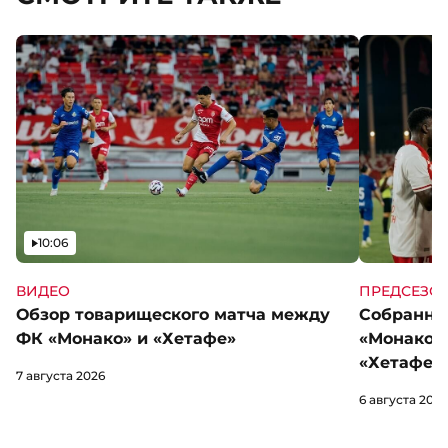
Видео
10:06
ВИДЕО
ПРЕДСЕЗО
Обзор товарищеского матча между
Собранны
ФК «Монако» и «Хетафе»
«Монако»
«Хетафе»
7 августа 2026
6 августа 2026