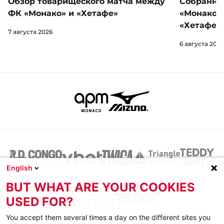
Обзор товарищеского матча между
Собранны
ФК «Монако» и «Хетафе»
«Монако»
«Хетафе»
7 августа 2026
6 августа 2026
English
BUT WHAT ARE YOUR COOKIES
USED FOR?
You accept them several times a day on the different sites you