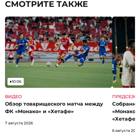
СМОТРИТЕ ТАКЖЕ
Видео
10:06
ВИДЕО
ПРЕДСЕЗО
Обзор товарищеского матча между
Собранны
ФК «Монако» и «Хетафе»
«Монако»
«Хетафе»
7 августа 2026
6 августа 2026