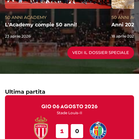
50 ANNI AC
50 ANNI ACADEMY
Anni 2020,
L'Academy compie 50 anni!
18 aprile 2026
23 aprile 2026
VEDI IL DOSSIER SPECIALE
Ultima partita
gio 06 agosto 2026
Stade Louis-II
1
0