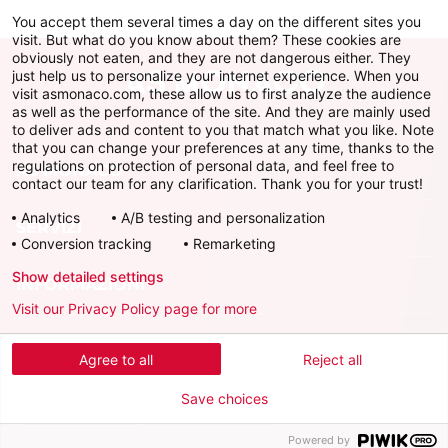
You accept them several times a day on the different sites you
visit. But what do you know about them? These cookies are
obviously not eaten, and they are not dangerous either. They
just help us to personalize your internet experience. When you
visit asmonaco.com, these allow us to first analyze the audience
as well as the performance of the site. And they are mainly used
to deliver ads and content to you that match what you like. Note
that you can change your preferences at any time, thanks to the
regulations on protection of personal data, and feel free to
AS MONACO
contact our team for any clarification. Thank you for your trust!
Analytics
A/B testing and personalization
SERVIZI
Conversion tracking
Remarketing
Show detailed settings
INFORMAZIONI
Visit our Privacy Policy page for more
Scarica l'app ufficiale
Agree to all
Reject all
Save choices
Powered by