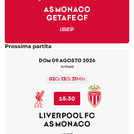
AS MONACO
GETAFE CF
Prossima partita
dom 09 agosto 2026
Anfield
02
G
13
O
31
Min
15:30
LIVERPOOL FC
AS MONACO