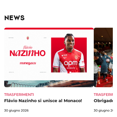
Diatta,
con
record
NEWS
di
Mbappé
TRASFERIME
TRASFERIMENTI
Obrigado 
Flávio Nazinho si unisce al Monaco!
30 giugno 202
30 giugno 2026