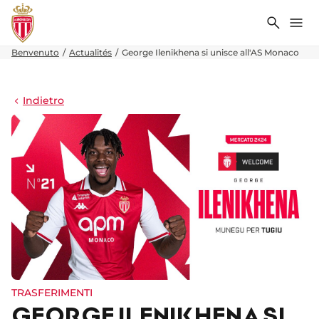
Ricerca
Me
Benvenuto
Actualités
George Ilenikhena si unisce all'AS Monaco
Indietro
TRASFERIMENTI
GEORGE ILENIKHENA SI