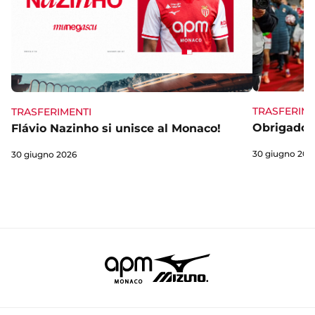
TRASFERIME
TRASFERIMENTI
Obrigado 
Flávio Nazinho si unisce al Monaco!
30 giugno 202
30 giugno 2026