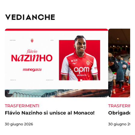
VEDI ANCHE
TRASFERIME
TRASFERIMENTI
Obrigado 
Flávio Nazinho si unisce al Monaco!
30 giugno 202
30 giugno 2026