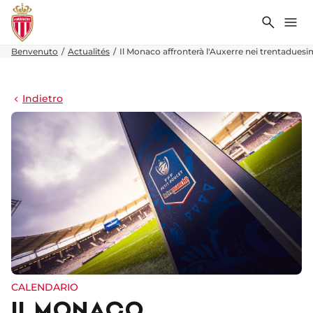
Ricerca
Me
Benvenuto
Actualités
Il Monaco affronterà l'Auxerre nei trentaduesim
Indietro
CALENDARIO
IL MONACO