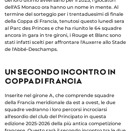
del loro ultimo avversario per il 2025, i giocatori
dell'AS Monaco ora hanno un nome in mente. Al
termine del sorteggio per i trentaduesimi di finale
della Coppa di Francia, tenutosi questo lunedì sera
al Parc des Princes e che ha riunito le 64 squadre
ancora in gara in tre gironi, i Rouge et Blanc sono
stati infatti scelti per affrontare l'Auxerre allo Stade
de l'Abbé-Deschamps.
UN SECONDO INCONTRO IN
COPPA DI FRANCIA
Inserite nel girone A, che comprende squadre
della Francia meridionale da est a ovest, le due
squadre vedranno i loro percorsi incrociarsi
all'esordio del club del Principato in questa
edizione 2025-2026 della più antica competizione
francese. Questo sarà il secondo incontro tra le due