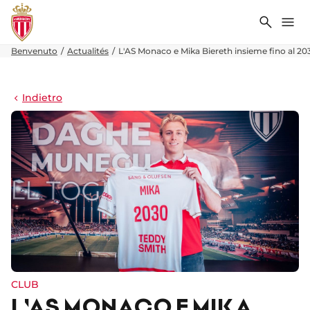
Ricerca
Me
Benvenuto
Actualités
L'AS Monaco e Mika Biereth insieme fino al 20
Indietro
CLUB
L'AS MONACO E MIKA