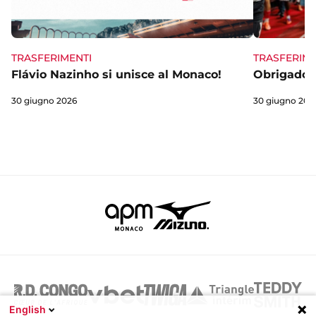
TRASFERIME
TRASFERIMENTI
Obrigado 
Flávio Nazinho si unisce al Monaco!
30 giugno 202
30 giugno 2026
English