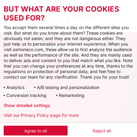
BUT WHAT ARE YOUR COOKIES
USED FOR?
You accept them several times a day on the different sites you
visit. But what do you know about them? These cookies are
obviously not eaten, and they are not dangerous either. They
just help us to personalize your internet experience. When you
visit asmonaco.com, these allow us to first analyze the audience
as well as the performance of the site. And they are mainly used
to deliver ads and content to you that match what you like. Note
that you can change your preferences at any time, thanks to the
regulations on protection of personal data, and feel free to
AS MONACO
contact our team for any clarification. Thank you for your trust!
Analytics
A/B testing and personalization
SERVIZI
Conversion tracking
Remarketing
Show detailed settings
INFORMAZIONI
Visit our Privacy Policy page for more
Scarica l'app ufficiale
Agree to all
Reject all