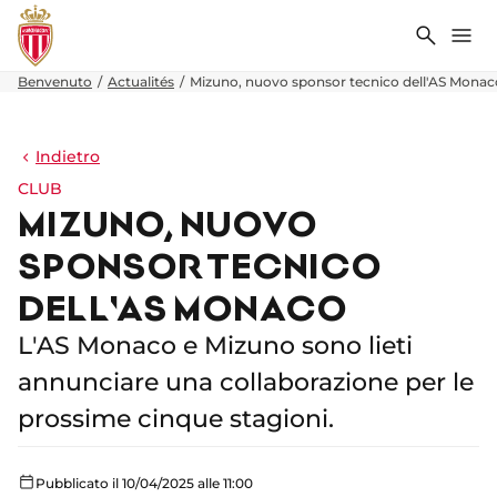
Ricerca
Me
Benvenuto
Actualités
Mizuno, nuovo sponsor tecnico dell'AS Monac
Indietro
CLUB
MIZUNO, NUOVO
SPONSOR TECNICO
DELL'AS MONACO
L'AS Monaco e Mizuno sono lieti
annunciare una collaborazione per le
prossime cinque stagioni.
Pubblicato il 10/04/2025 alle 11:00