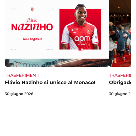
TRASFERIME
TRASFERIMENTI
Obrigado 
Flávio Nazinho si unisce al Monaco!
30 giugno 202
30 giugno 2026