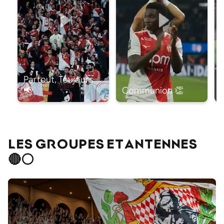
LES GROUPES ET ANTENNES
🔴⚪