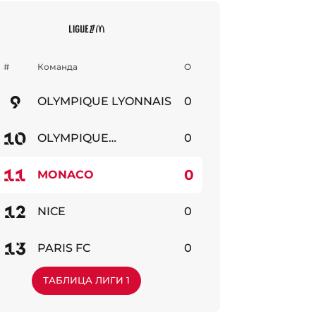
#
Команда
О
9
OLYMPIQUE LYONNAIS
0
бильно
10
OLYMPIQUE
0
MARSEILLE
бильно
11
0
MONACO
бильно
12
NICE
0
бильно
13
PARIS FC
0
бильно
ТАБЛИЦА ЛИГИ 1