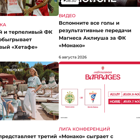
Видео
08:30
ВИДЕО
Вспомните все голы и
КА
результативные передачи
й и терпеливый ФК
Магнеса Аклиуша за ФК
обыгрывает
«Монако»
вый «Хетафе»
6 августа 2026
ЛИГА КОНФЕРЕНЦИЙ
представляет третий
«Монако» сыграет с