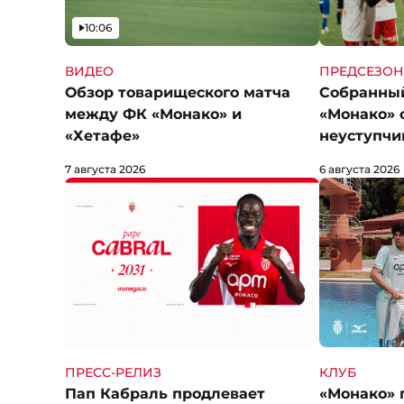
Видео
10:06
ВИДЕО
ПРЕДСЕЗОН
Обзор товарищеского матча
Собранны
между ФК «Монако» и
«Монако» 
«Хетафе»
неуступчи
7 августа 2026
6 августа 2026
КЛУБ
ПРЕСС-РЕЛИЗ
«Монако» 
Пап Кабраль продлевает