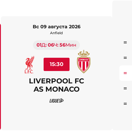
вс 09 августа 2026
Anfield
01
Д
06
Ч
55
Мин
Ста
Ста
15:30
Ста
LIVERPOOL FC
AS MONACO
Ста
Ста