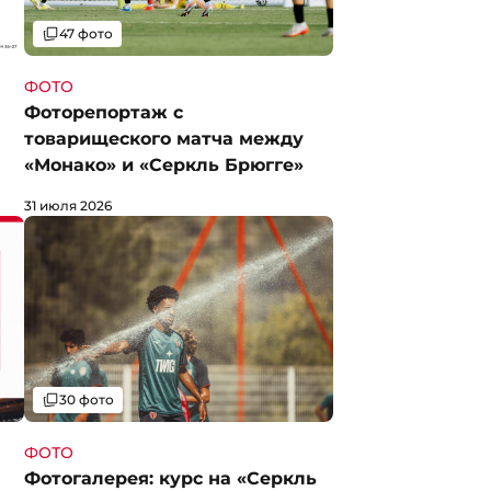
Галерея
47 фото
ФОТО
Фоторепортаж с
товарищеского матча между
«Монако» и «Серкль Брюгге»
31 июля 2026
Галерея
30 фото
ФОТО
Фотогалерея: курс на «Серкль