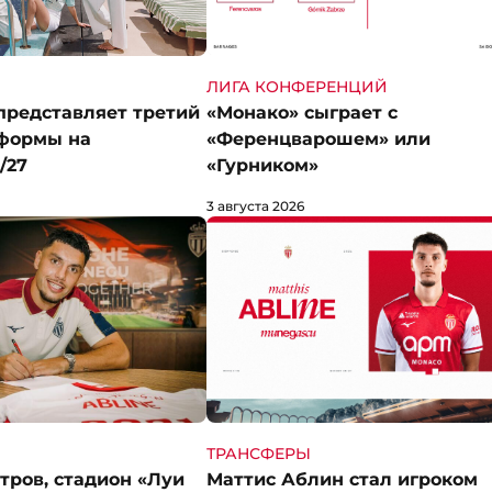
ЛИГА КОНФЕРЕНЦИЙ
представляет третий
«Монако» сыграет с
формы на
«Ференцварошем» или
/27
«Гурником»
3 августа 2026
ТРАНСФЕРЫ
етров, стадион «Луи
Маттис Аблин стал игроком