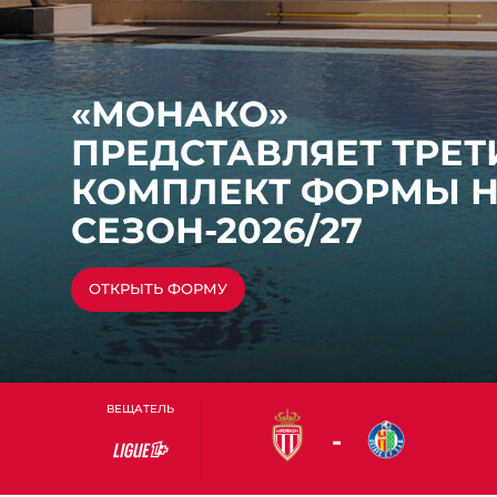
«МОНАКО»
ПРЕДСТАВЛЯЕТ ТРЕТ
КОМПЛЕКТ ФОРМЫ 
СЕЗОН-2026/27
ЧИТАТЬ ЗАЯВЛЕНИЕ
ОТКРЫТЬ ФОРМУ
ЧИТАТЬ СТАТЬЮ
СМОТРЕТЬ ГАЛЕРЕЮ
КРАТКИЙ ОБЗОР МАТЧА
ВЕЩАТЕЛЬ
-
Ligue
1+