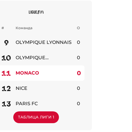
#
Команда
О
9
OLYMPIQUE LYONNAIS
0
бильно
10
OLYMPIQUE
0
MARSEILLE
бильно
11
0
MONACO
бильно
12
NICE
0
бильно
13
PARIS FC
0
бильно
ТАБЛИЦА ЛИГИ 1