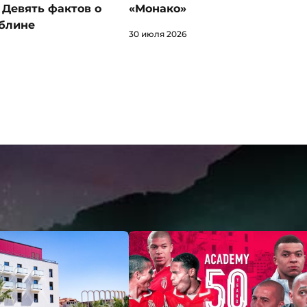
… Девять фактов о
«Монако»
блине
30 июля 2026