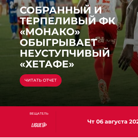
СОБРАННЫЙ И
ТЕРПЕЛИВЫЙ ФК
«МОНАКО»
ОБЫГРЫВАЕТ
НЕУСТУПЧИВЫЙ
«ХЕТАФЕ»
СМОТРЕТЬ ЛУЧШИЕ МОМЕНТЫ
ЧИТАТЬ ОТЧЕТ
ЧИТАТЬ ЗАЯВЛЕНИЕ
ЧИТАТЬ ЗАЯВЛЕНИЕ
ОТКРЫТЬ ФОРМУ
ВЕЩАТЕЛЬ
чт 06 августа 20
Ligue
1+