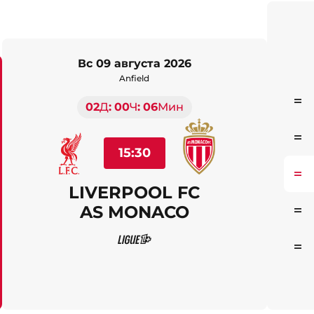
вс 09 августа 2026
Anfield
02
Д
00
Ч
05
Мин
Ста
Ста
15:30
Ста
LIVERPOOL FC
AS MONACO
Ста
Ста