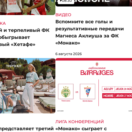
Видео
08:30
ВИДЕО
Вспомните все голы и
КА
результативные передачи
й и терпеливый ФК
Магнеса Аклиуша за ФК
обыгрывает
«Монако»
вый «Хетафе»
6 августа 2026
ЛИГА КОНФЕРЕНЦИЙ
представляет третий
«Монако» сыграет с