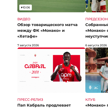
Видео
10:06
ВИДЕО
ПРЕДСЕЗОН
Обзор товарищеского матча
Собранны
между ФК «Монако» и
«Монако» 
«Хетафе»
неуступчи
7 августа 2026
6 августа 2026
КЛУБ
ПРЕСС-РЕЛИЗ
«Монако» 
Пап Кабраль продлевает