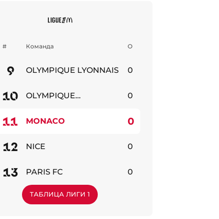
#
Команда
О
9
OLYMPIQUE LYONNAIS
0
бильно
10
OLYMPIQUE
0
MARSEILLE
бильно
11
0
MONACO
бильно
12
NICE
0
бильно
13
PARIS FC
0
бильно
ТАБЛИЦА ЛИГИ 1