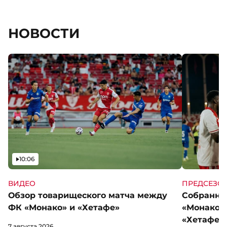
НОВОСТИ
Видео
10:06
ВИДЕО
ПРЕДСЕЗО
Обзор товарищеского матча между
Собранны
ФК «Монако» и «Хетафе»
«Монако»
«Хетафе»
7 августа 2026