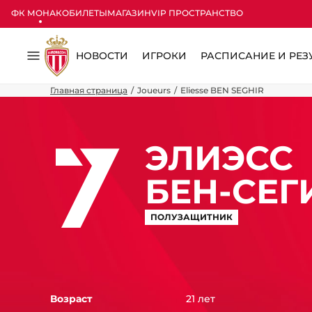
ФК МОНАКО
БИЛЕТЫ
МАГАЗИН
VIP ПРОСТРАНСТВО
НОВОСТИ
ИГРОКИ
РАСПИСАНИЕ И РЕЗ
Меню
Главная страница
Joueurs
Eliesse BEN SEGHIR
7
ЭЛИЭСС
БЕН-СЕГ
ПОЛУЗАЩИТНИК
Возраст
21 лет