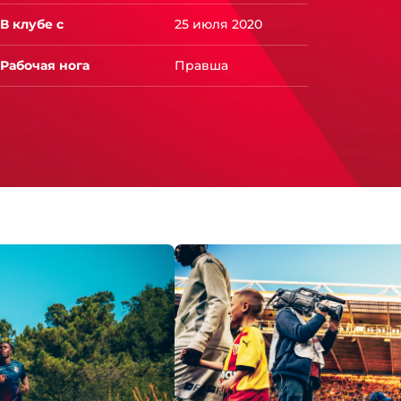
В клубе с
25 июля 2020
Рабочая нога
Правша