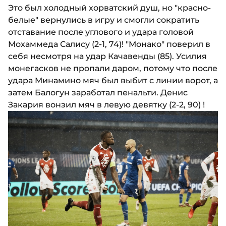
Это был холодный хорватский душ, но "красно-
белые" вернулись в игру и смогли сократить
отставание после углового и удара головой
Мохаммеда Салису (2-1, 74)! "Монако" поверил в
себя несмотря на удар Качавенды (85). Усилия
монегасков не пропали даром, потому что после
удара Минамино мяч был выбит с линии ворот, а
затем Балогун заработал пенальти. Денис
Закария вонзил мяч в левую девятку (2-2, 90) !