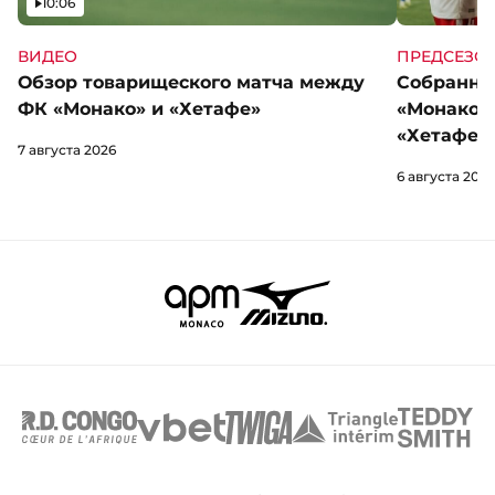
Видео
10:06
ВИДЕО
ПРЕДСЕЗО
Обзор товарищеского матча между
Собранны
ФК «Монако» и «Хетафе»
«Монако»
«Хетафе»
7 августа 2026
6 августа 2026