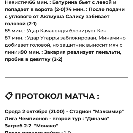
Невистич
66 мин. : Батурина бьет с левой и
попадает в ворота (2-0)
74 мин. : После подачи
с углового от Аклиуша Салису забивает
головой (2-1)
85 мин. : Удар Качавенды блокирует Кен
87 мин. : Удар Утарры заблокирован, Минамино
добивает головой, но защитник выносит мяч с
линии
90 мин. : Закария реализует пенальти,
пробив в девятку (2-2)
📋 ПРОТОКОЛ МАТЧА :
Среда 2 октября (21.00) - Стадион "Максимир"
Лига Чемпионов - второй тур : "Динамо"
Загреб 2-2 "Монако"
После первого тайма :
1-0