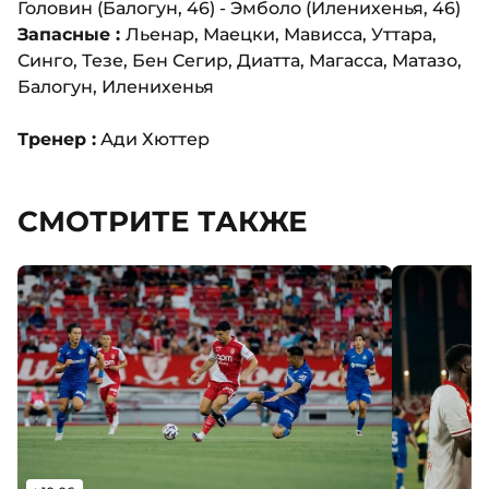
Головин (Балогун, 46) - Эмболо (Иленихенья, 46)
Запасные :
Льенар, Маецки, Мависса, Уттара,
Синго, Тезе, Бен Сегир, Диатта, Магасса, Матазо,
Балогун, Иленихенья
Тренер :
Ади Хюттер
СМОТРИТЕ ТАКЖЕ