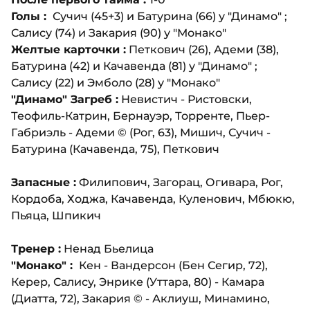
Голы :
Сучич (45+3) и Батурина (66) у "Динамо" ;
Салису (74) и Закария (90) у "Монако"
Желтые карточки :
Петкович (26), Адеми (38),
Батурина (42) и Качавенда (81) у "Динамо" ;
Салису (22) и Эмболо (28) у "Монако"
"Динамо" Загреб :
Невистич - Ристовски,
Теофиль-Катрин, Бернауэр, Торренте, Пьер-
Габриэль - Адеми ©️ (Рог, 63), Мишич, Сучич -
Батурина (Качавенда, 75), Петкович
Запасные :
Филипович, Загорац, Огивара, Рог,
Кордоба, Ходжа, Качавенда, Куленович, Мбюкю,
Пьяца, Шпикич
Тренер :
Ненад Бьелица
"Монако" :
Кен - Вандерсон (Бен Сегир, 72),
Керер, Салису, Энрике (Уттара, 80) - Камара
(Диатта, 72), Закария ©️ - Аклиуш, Минамино,