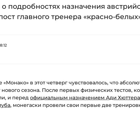
 о подробностях назначения австрий
пост главного тренера «красно-белы
8:12
 «Монако» в этот четверг чувствовалось, что абсолют
нового сезона. После первых физических тестов, к
ли, и перед
официальным назначением Ади Хюттера 
луба
, монегаски провели свои первые две трениров