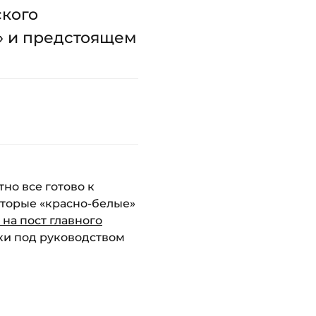
ского
х» и предстоящем
но все готово к
оторые «красно-белые»
на пост главного
ки под руководством