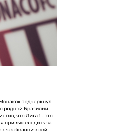
«Монако» подчеркнул,
го родной Бразилии.
тив, что Лига 1 - это
 я привык следить за
ровень французской