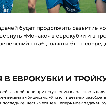
адачей будет продолжить развитие ко
вернуть «Монако» в еврокубки и в тр
тренерский штаб должны быть сосред
Я В ЕВРОКУБКИ И ТРОЙК
воей главной цели при вступлении в должность наря
оен весьма амбициозно: «Я смог в деталях разобрат
я последние шесть месяцев. Теперь моей задачей б