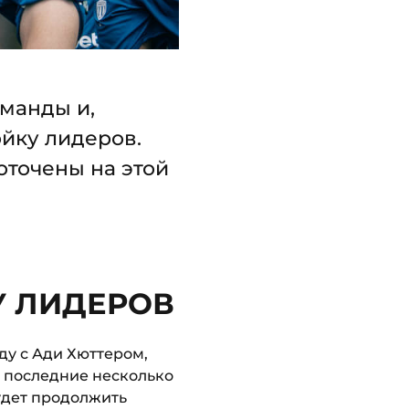
манды и,
ойку лидеров.
оточены на этой
У ЛИДЕРОВ
ду с Ади Хюттером,
ь последние несколько
удет продолжить