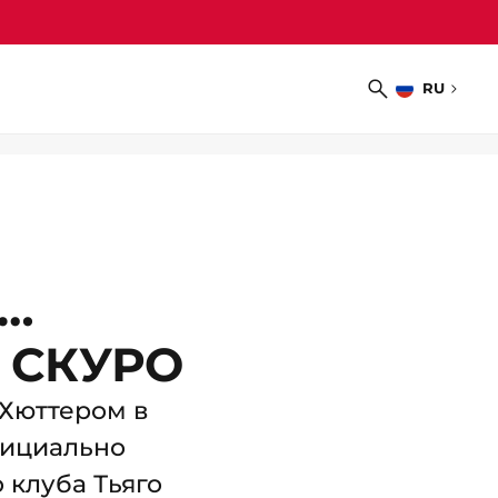
RU
Выбрать
Поиск
язык
Р…
 СКУРО
Хюттером в
фициально
 клуба Тьяго