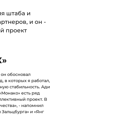
ля штаба и
ртнеров, и он -
ый проект
К»
 он обосновал
, в которых я работал,
ную стабильность. Ади
«Монако» есть ряд
оллективный проект. В
чества», - напомнил
л Зальцбурга» и «Янг