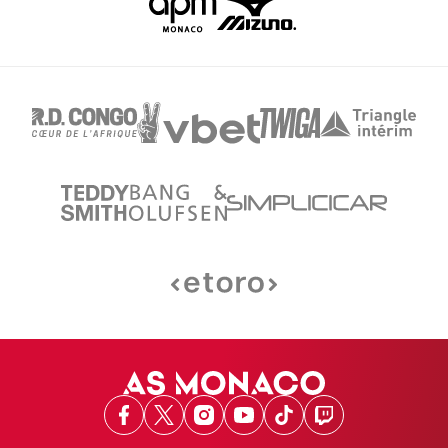
Facebook
X
Instagram
Youtube
TikTok
Twitch