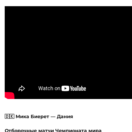
🇩🇰 Мика Биерет — Дания
Отборочные матчи Чемпионата мира