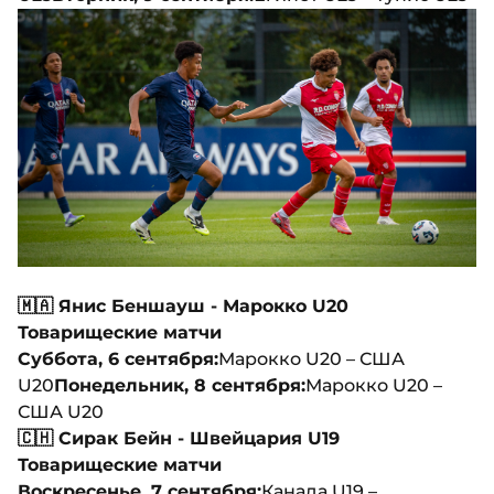
🇲🇦 Янис Беншауш - Марокко U20
Товарищеские матчи
Суббота, 6 сентября:
Марокко U20 – США
U20
Понедельник, 8 сентября:
Марокко U20 –
США U20
🇨🇭 Сирак Бейн - Швейцария U19
Товарищеские матчи
Воскресенье, 7 сентября:
Канада U19 –