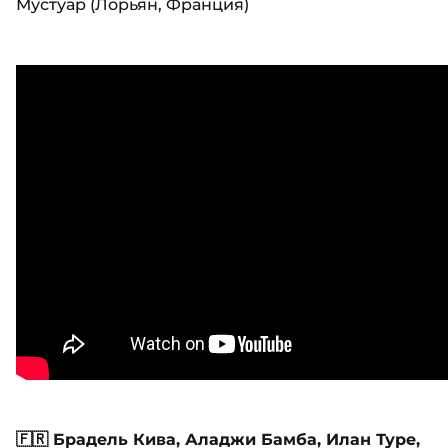
Мустуар (Лорьян, Франция)
🇫🇷 Брадель Кива, Аладжи Бамба, Илан Туре,