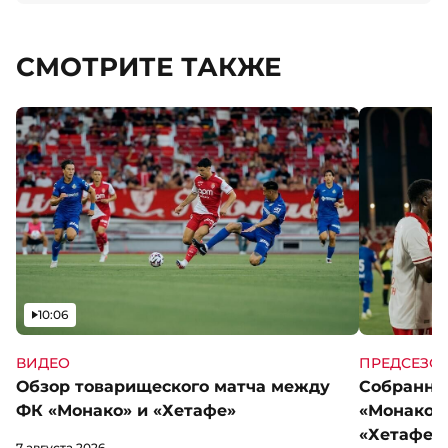
СМОТРИТЕ ТАКЖЕ
Видео
10:06
ВИДЕО
ПРЕДСЕЗО
Обзор товарищеского матча между
Собранны
ФК «Монако» и «Хетафе»
«Монако»
«Хетафе»
7 августа 2026