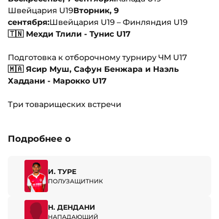
Швейцария U19
Вторник, 9
сентября:
Швейцария U19 – Финляндия U19
🇹🇳 Мехди Тлили - Тунис U17
Подготовка к отборочному турниру ЧМ U17
🇲🇦 Ясир Муш, Сафун Бенжара и Наэль
Хаддани - Марокко U17
Три товарищеских встречи
Подробнее о
И. ТУРЕ
ПОЛУЗАЩИТНИК
Н. ДЕНДАНИ
НАПАДАЮЩИЙ