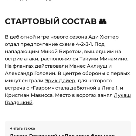
СТАРТОВЫЙ СОСТАВ 👥
В дебютной игре нового сезона Ади Хюттер
отдал предпочтение схеме 4-2-3-1. Под
нападающим Микой Биретом, вышедшим на
острие атаки, расположился Такуми Минамино.
На флангах действовали Манес Аклиуш и
Александр Головин. В центре обороны с первых
минут сыграли
Эрик Дайер
, для которого
встреча с «Гавром» стала дебютной в Лиге 1, и
Кристиан Мависса. Место в воротах занял
Лукаш
Градецкий
.
Читать также
Лукаш Градецкий : «Для меня большая