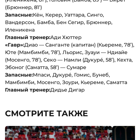
(Брюннер, 81’)
Запасные:
Кён, Керер, Уаттара, Синго,
Вандерсон, Бамба, Бен Сегир, Брюннер,
Иленикена
Главный тренер:
Ади Хюттер
«Гавр»:
Диао — Сангaнте (капитан) (Кьереме, 78’),
Юте (Мамбимби, 78’), Льорис, Зуауи — Ндиайе
(Мосенго, 78’), Секо — Намли (Дукурé, 58’), Кехта,
Эбоног (Саматта, 58’) — Сумаре
Запасные:
Мпаси, Дукурé, Гомис, Бунеб,
Мамбимби, Мосенго, Зоури, Кьереме, Саматта
Главный тренер:
Дидье Дигар
СМОТРИТЕ ТАКЖЕ