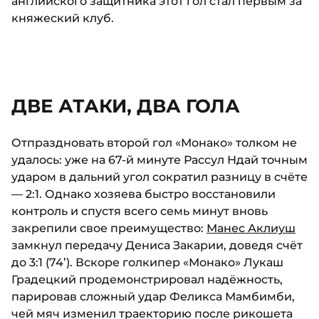
английского защитника этот гол стал первым за
княжеский клуб.
ДВЕ АТАКИ, ДВА ГОЛА
Отпраздновать второй гол «Монако» толком не
удалось: уже на 67-й минуте Рассул Ндай точным
ударом в дальний угол сократил разницу в счёте
— 2:1. Однако хозяева быстро восстановили
контроль и спустя всего семь минут вновь
закрепили свое преимущество:
Манес Аклиуш
замкнул передачу Дениса Закарии, доведя счёт
до 3:1 (74’). Вскоре голкипер «Монако» Лукаш
Градецкий продемонстрировал надёжность,
парировав сложный удар Феликса Мамбимби,
чей мяч изменил траекторию после рикошета