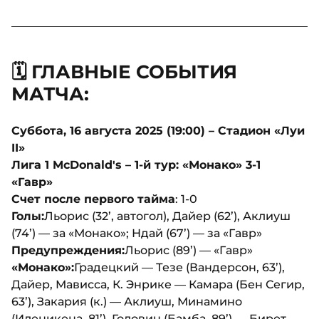
🗓️ ГЛАВНЫЕ СОБЫТИЯ
МАТЧА:
Суббота, 16 августа 2025 (19:00) – Стадион «Луи
II»
Лига 1 McDonald's – 1-й тур: «Монако» 3-1
«Гавр»
Счет после первого тайма
: 1-0
Голы:
Льорис (32’, автогол), Дайер (62’), Аклиуш
(74’) — за «Монако»; Ндай (67’) — за «Гавр»
Предупреждения:
Льорис (89’) — «Гавр»
«Монако»:
Градецкий — Тезе (Вандерсон, 63’),
Дайер, Мависса, К. Энрике — Камара (Бен Сегир,
63’), Закария (к.) — Аклиуш, Минамино
(Иленикена, 81’), Головин (Бамба, 89’) — Бирет