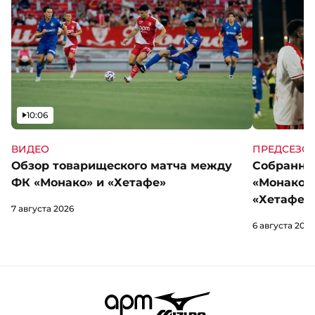
Видео
10:06
ВИДЕО
ПРЕДСЕЗО
Обзор товарищеского матча между
Собранны
ФК «Монако» и «Хетафе»
«Монако»
«Хетафе»
7 августа 2026
6 августа 2026