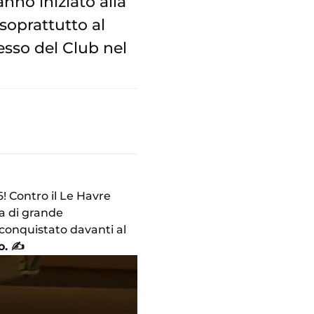
anno iniziato alla
soprattutto al
cesso del Club nel
6! Contro il Le Havre
a di grande
 conquistato davanti al
o.
✍️