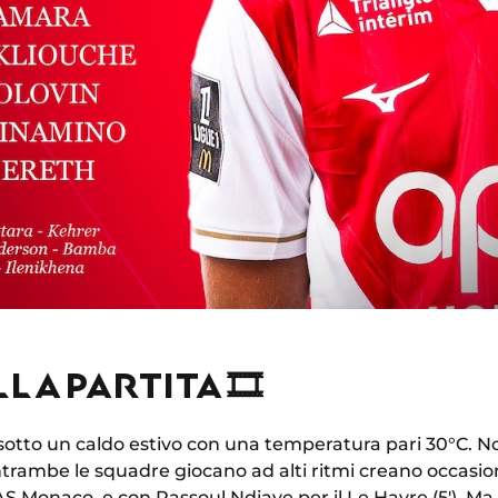
LLA PARTITA 🎞
zio sotto un caldo estivo con una temperatura pari 30°C. 
rambe le squadre giocano ad alti ritmi creano occasion
S Monaco, e con Rassoul Ndiaye per il Le Havre (5'). Ma