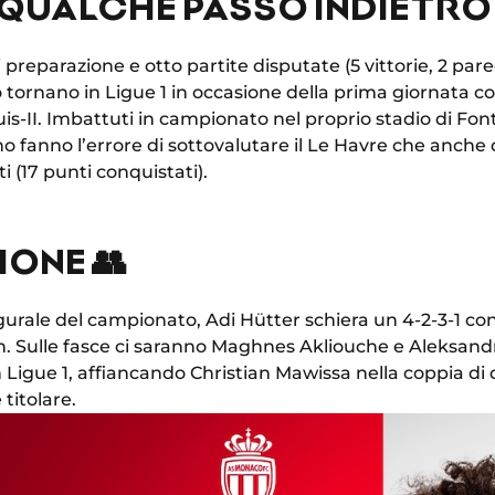
QUALCHE PASSO INDIETRO 
reparazione e otto partite disputate (5 vittorie, 2 paregg
 tornano in Ligue 1 in occasione della prima giornata c
is-II. Imbattuti in campionato nel proprio stadio di Fontv
o fanno l’errore di sottovalutare il Le Havre che anche
i (17 punti conquistati).
ONE 👥
gurale del campionato, Adi Hütter schiera un 4-2-3-1 
h. Sulle fasce ci saranno Maghnes Akliouche e Aleksan
in Ligue 1, affiancando Christian Mawissa nella coppia di 
 titolare.