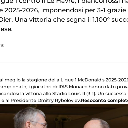
igue 1 contro il Le Havre, i biancorrossi h
e 2025-2026, imponendosi per 3-1 grazie 
Dier. Una vittoria che segna il 1.100° suc
ese.
:13
e al meglio la stagione della Ligue 1 McDonald's 2025-202
 campionato, i giocatori dell'AS Monaco hanno dato prov
andosi la vittoria allo Stadio Louis-II (3-1). Un successo
II e al Presidente Dmitry Rybolovlev.
Resoconto complet