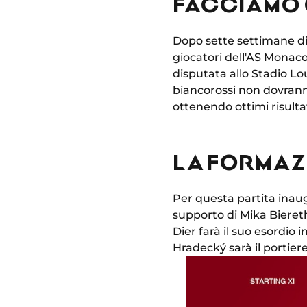
FACCIAMO 
Dopo sette settimane di p
giocatori dell'AS Monaco
disputata allo Stadio Lou
biancorossi non dovrann
ottenendo ottimi risultat
LA FORMAZI
Per questa partita inau
supporto di Mika Bieret
Dier
farà il suo esordio 
Hradecký sarà il portiere