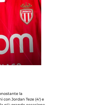
Nonostante la
i con Jordan Teze (4') e
 la più grande occasione