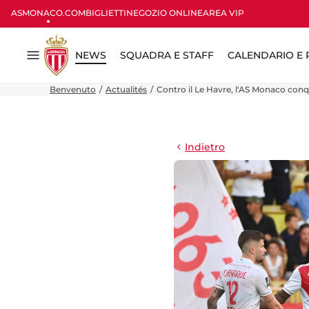
ASMONACO.COM
BIGLIETTI
NEGOZIO ONLINE
AREA VIP
NEWS
SQUADRA E STAFF
CALENDARIO E R
Menu
Benvenuto
Actualités
Contro il Le Havre, l'AS Monaco conquis
Indietro