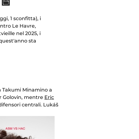
📅
i, 1 sconfitta), i
ontro Le Havre,
ieille nel 2025, i
 quest'anno sta
con Takumi Minamino a
dr Golovin, mentre
Eric
difensori centrali. Lukáš