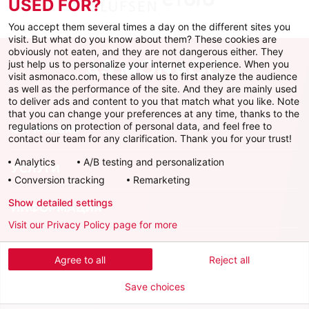
USED FOR?
You accept them several times a day on the different sites you
visit. But what do you know about them? These cookies are
obviously not eaten, and they are not dangerous either. They
just help us to personalize your internet experience. When you
visit asmonaco.com, these allow us to first analyze the audience
as well as the performance of the site. And they are mainly used
to deliver ads and content to you that match what you like. Note
that you can change your preferences at any time, thanks to the
regulations on protection of personal data, and feel free to
ФК Монако
contact our team for any clarification. Thank you for your trust!
Analytics
A/B testing and personalization
УСЛУГИ
Conversion tracking
Remarketing
Show detailed settings
ИНФОРМАЦИЯ
Visit our Privacy Policy page for more
Скачать официальное приложение
Agree to all
Reject all
Save choices