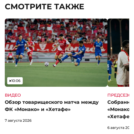
СМОТРИТЕ ТАКЖЕ
Видео
10:06
ВИДЕО
ПРЕДСЕЗО
Обзор товарищеского матча между
Собранны
ФК «Монако» и «Хетафе»
«Монако»
«Хетафе»
7 августа 2026
6 августа 2026