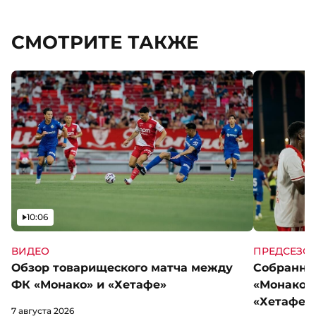
СМОТРИТЕ ТАКЖЕ
Видео
10:06
ВИДЕО
ПРЕДСЕЗО
Обзор товарищеского матча между
Собранны
ФК «Монако» и «Хетафе»
«Монако»
«Хетафе»
7 августа 2026