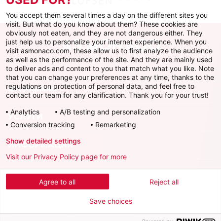
You accept them several times a day on the different sites you
visit. But what do you know about them? These cookies are
obviously not eaten, and they are not dangerous either. They
just help us to personalize your internet experience. When you
visit asmonaco.com, these allow us to first analyze the audience
as well as the performance of the site. And they are mainly used
to deliver ads and content to you that match what you like. Note
that you can change your preferences at any time, thanks to the
regulations on protection of personal data, and feel free to
ФК Монако
contact our team for any clarification. Thank you for your trust!
Analytics
A/B testing and personalization
УСЛУГИ
Conversion tracking
Remarketing
Show detailed settings
ИНФОРМАЦИЯ
Visit our Privacy Policy page for more
Скачать официальное приложение
Agree to all
Reject all
Save choices