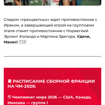
Следом «трехцветных» ждет противостояние с
Ираком, а завершающей игрой на групповом
этапе станет противостояние с Норвегией
Эрлинг Холанда и Мартина Эдегора.
Удачи,
Манес!
🇫🇷
📆
РАСПИСАНИЕ СБОРНОЙ ФРАНЦИИ
НА ЧМ-2026:
🌎
Чемпионат мира 2026 — США, Канада,
Мексика — группа I