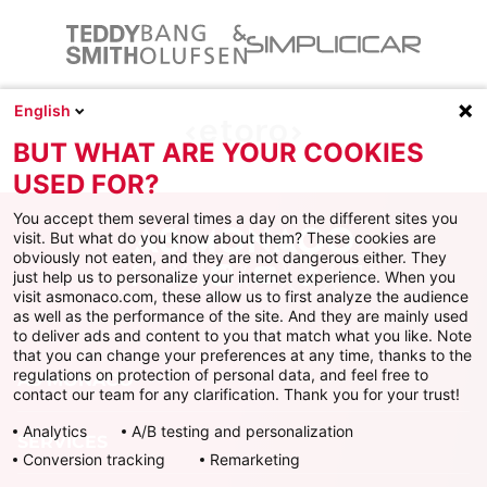
English
BUT WHAT ARE YOUR COOKIES
USED FOR?
You accept them several times a day on the different sites you
visit. But what do you know about them? These cookies are
obviously not eaten, and they are not dangerous either. They
just help us to personalize your internet experience. When you
Facebook
X
Instagram
Youtube
TikTok
Twitch
visit asmonaco.com, these allow us to first analyze the audience
as well as the performance of the site. And they are mainly used
to deliver ads and content to you that match what you like. Note
that you can change your preferences at any time, thanks to the
regulations on protection of personal data, and feel free to
AS MONACO
contact our team for any clarification. Thank you for your trust!
Analytics
A/B testing and personalization
SERVICES
Conversion tracking
Remarketing