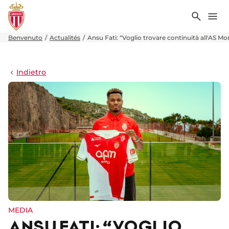
Ricerca
Me
Benvenuto
Actualités
Ansu Fati: “Voglio trovare continuità all'AS M
Indietro
MEDIA
ANSU FATI: “VOGLIO