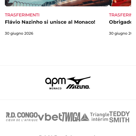
TRASFERIME
TRASFERIMENTI
Obrigado 
Flávio Nazinho si unisce al Monaco!
30 giugno 202
30 giugno 2026