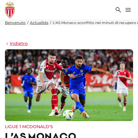
Ricerca
Me
Benvenuto
Actualités
L’AS Monaco sconfitto nei minuti di recupero 
Indietro
LIGUE 1 MCDONALD'S
L’AS MONACO