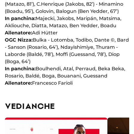
(Matazo, 81’), C.Henrique (Jakobs, 82’) - Minamino
(Boadu, 95’), Golovin, Balogun (Ben Yedder, 67’)
In panchina:
Majecki, Jakobs, Maripán, Matsima,
Akliouche, Diatta, Matazo, Ben Yedder, Boadu
Allenatore:
Adi Hütter
OGC Nizza:
Bulka - Lotomba, Todibo, Dante ©, Bard
- Sanson (Rosario, 64’), Ndayishimiye, Thuram -
Laborde (Baldé, 78’), Moffi (Guessand, 78’), Diop
(Boga, 64’)
In panchina:
Boulhendi, Atal, Perraud, Beka Beka,
Rosario, Baldé, Boga, Bouanani, Guessand
Allenatore:
Francesco Farioli
VEDI ANCHE