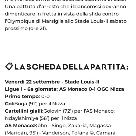
Una battuta d’arresto che i biancorossi dovranno
dimenticare in fretta in vista della sfida contro
l’Olympique di Marsiglia allo Stade Louis-II sabato
prossimo (ore 21).
📋 LA SCHEDA DELLA PARTITA:
Venerdì 22 settembre - Stade Louis-II
Ligue 1 - 6a giornata: AS Monaco 0-1 OGC Nizza
Primo tempo:
0-0
Gol:
Boga (91’) per il Nizza
Cartellini gialli:
Golovin (72’) per l’AS Monaco;
Ndayishimiye (56’) per il Nizza
AS Monaco:
Köhn - Singo, Zakaria, Magassa
(Maripán, 95’) - Vanderson, Fofana ©, Camara