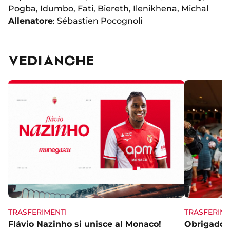
Pogba, Idumbo, Fati, Biereth, Ilenikhena, Michal
Allenatore
: Sébastien Pocognoli
VEDI ANCHE
TRASFERIME
TRASFERIMENTI
Obrigado 
Flávio Nazinho si unisce al Monaco!