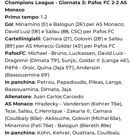
Champions League - Giornata 5: Pafos FC 2-2 AS
Monaco
Primo tempo
: 1-2
Gol
: Minamino (5') e Balogun (26') per AS Monaco;
David Luiz (18') e Salisu (88, CSC) per Pafos FC
Cartellini
gialli
: Camara (21'), Golovin (28') e Salisu
(89') per AS Monaco; Goldar (45') per Pafos FC
Pafos
FC
: Michael - Bruno, Luckassen, David Luiz -
Dragomir (Dimata 79'), Sunjic, Goldar © (Langa 46'),
PêPê - Orsic, Quina (Jaja 57'), Anderson
(Bassouamina 69')
In panchina
: Petrou, Papadoudis, Pileas, Langa,
Bassouamina, Dimata, Jaja
Allenatore
: Juan Carlos Carcedo
AS Monaco
: Hradecky – Vanderson (Kehrer 76e),
Teze, Salisu, C.Henrique - Zakaria ©, Camara
(Coulibaly (65e)– Akliouche, Golovin (Michal 65e),
Minamino (Fati 76e) - Balogun (Biereth 89e)
In panchina
: Köhn, Kehrer, Ouattara, Coulibaly,