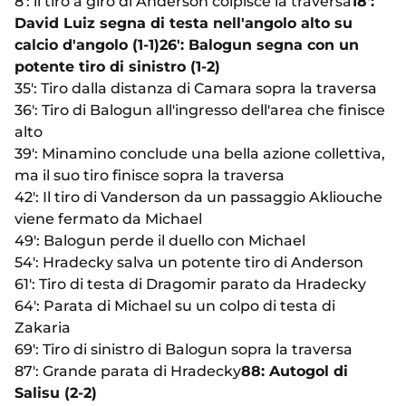
8': il tiro a giro di Anderson colpisce la traversa
18':
David Luiz segna di testa nell'angolo alto su
calcio d'angolo (1-1)
26': Balogun segna con un
potente tiro di sinistro (1-2)
35': Tiro dalla distanza di Camara sopra la traversa
36': Tiro di Balogun all'ingresso dell'area che finisce
alto
39': Minamino conclude una bella azione collettiva,
ma il suo tiro finisce sopra la traversa
42': Il tiro di Vanderson da un passaggio Akliouche
viene fermato da Michael
49': Balogun perde il duello con Michael
54': Hradecky salva un potente tiro di Anderson
61': Tiro di testa di Dragomir parato da Hradecky
64': Parata di Michael su un colpo di testa di
Zakaria
69': Tiro di sinistro di Balogun sopra la traversa
87': Grande parata di Hradecky
88: Autogol di
Salisu (2-2)